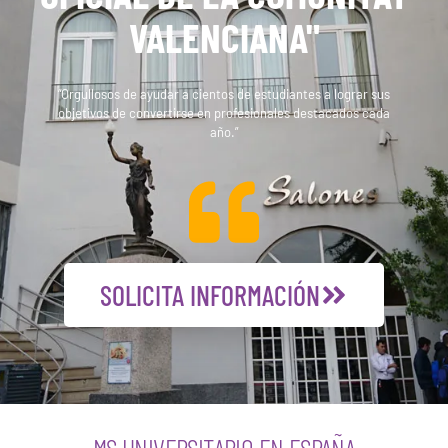
VALENCIANA"
“Orgullosos de ayudar a cientos de estudiantes a lograr sus
objetivos de convertirse en profesionales destacados cada
año.”
SOLICITA INFORMACIÓN
MS UNIVERSITARIO EN ESPAÑA